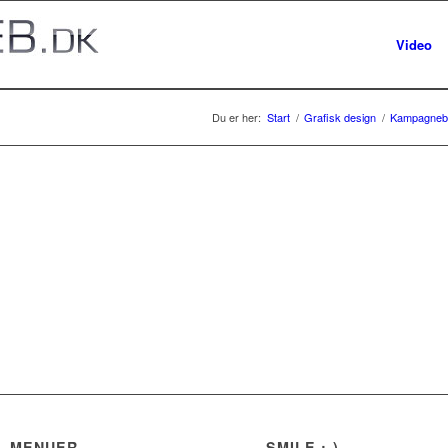
Video
Du er her:
Start
/
Grafisk design
/
Kampagnebi
MENUER
…SMILE :-)